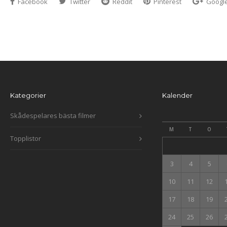
Facebook
Twitter
Reddit
Pinterest
Googl
Kategorier
Kalender
Skådespelares bästa filmer
M
T
O
Topplistor
3
4
5
10
11
12
17
18
19
24
25
26