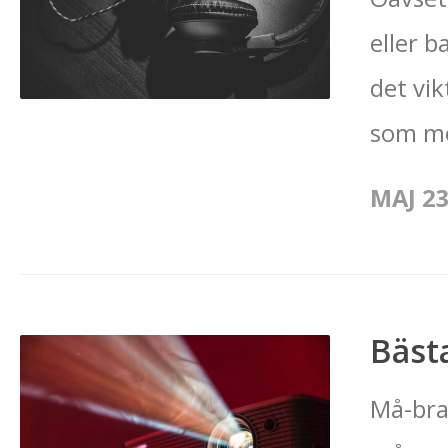
eller b
det vik
som möj
MAJ 23
Bäst
Må-bra-