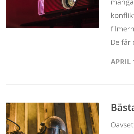
många 
konflik
filmer
De får 
APRIL 
Bäst
Oavsett