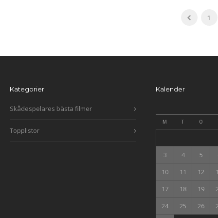
1
Kategorier
Kalender
Skådespelares bästa filmer
M
T
O
Topplistor
3
4
5
10
11
12
17
18
19
24
25
26