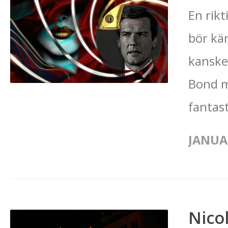
En rikt
bör kän
kanske
Bond m
fantast
JANUAR
Nico