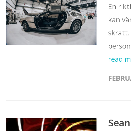
En rikt
kan vän
skratt
persone
read 
FEBRUA
Sean