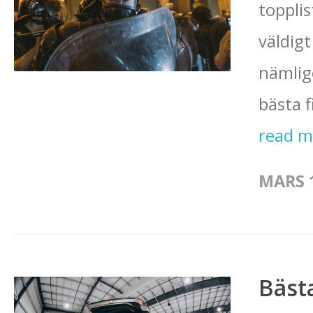
topplis
väldigt
nämlig
bästa f
read 
MARS 1
Bäst