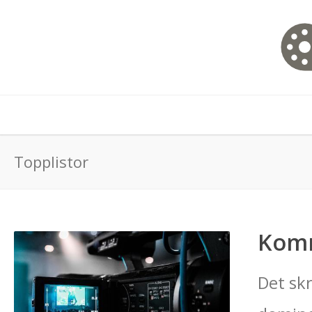
Topplistor
Komm
Det skr