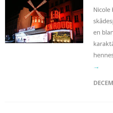
Nicole
skådes
en bla
karaktä
hennes
→
DECEM