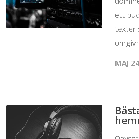
domine
ett bu
texter 
omgivn
MAJ 24
Bäst
hem
Oavsett